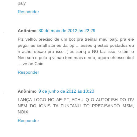
paly
Responder
Anônimo
30 de maio de 2012 às 22:29
Plz velho, preciso de um bot pra treinar meu paly, pra ele
pegar as small stones da bp ....esses q estao postados eu
n achei opçao pra isso :( eu sei q o NG faz isso, e tbm o
Neo soh q pelo q vi nao tem mais o neo, agora eh esse ibot
... ve ae Caio
Responder
Anônimo
9 de junho de 2012 às 10:20
LANÇA LOGO NG AE PF, ACHU Q O AUTOFISH DO RV
NEM DO IGNIS TA FUNFANU TO PRECISANDO MSM,
NOIX
Responder