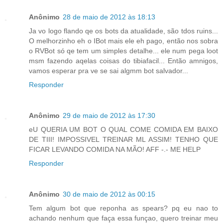
Anônimo
28 de maio de 2012 às 18:13
Ja vo logo flando qe os bots da atualidade, são tdos ruins...
O melhorzinho eh o IBot mais ele eh pago, então nos sobra
o RVBot só qe tem um simples detalhe... ele num pega loot
msm fazendo aqelas coisas do tibiafacil... Então amnigos,
vamos esperar pra ve se sai algmm bot salvador...
Responder
Anônimo
29 de maio de 2012 às 17:30
eU QUERIA UM BOT O QUAL COME COMIDA EM BAIXO
DE TIII! IMPOSSIVEL TREINAR ML ASSIM! TENHO QUE
FICAR LEVANDO COMIDA NA MÃO! AFF -.- ME HELP
Responder
Anônimo
30 de maio de 2012 às 00:15
Tem algum bot que reponha as spears? pq eu nao to
achando nenhum que faça essa funçao, quero treinar meu