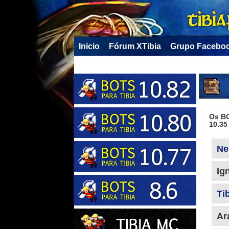
Inicio
Fórum XTibia
Grupo Facebo
Os BO
10.35
Ne
Ig
Ti
Ar