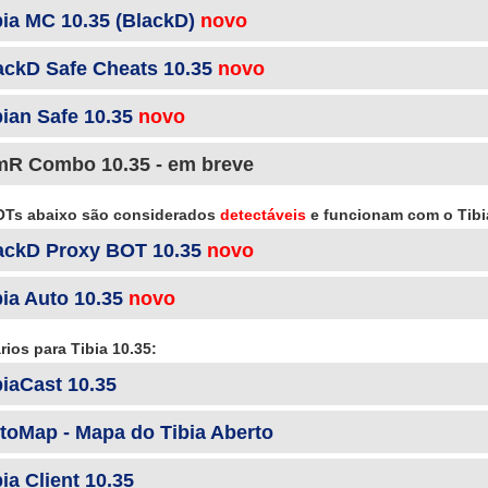
bia MC 10.35 (BlackD)
novo
ackD Safe Cheats 10.35
novo
bian Safe 10.35
novo
mR Combo 10.35 - em breve
Ts abaixo são considerados
detectáveis
e funcionam com o Tibi
ackD Proxy BOT 10.35
novo
bia Auto 10.35
novo
ários para Tibia 10.35:
biaCast 10.35
toMap - Mapa do Tibia Aberto
ia Client 10.35