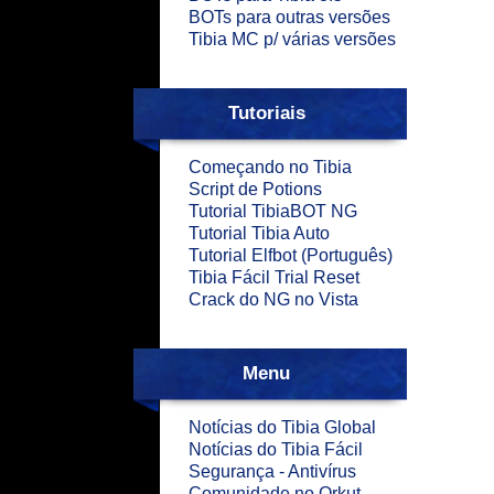
BOTs para outras versões
Tibia MC p/ várias versões
Tutoriais
Começando no Tibia
Script de Potions
Tutorial TibiaBOT NG
Tutorial Tibia Auto
Tutorial Elfbot (Português)
Tibia Fácil Trial Reset
Crack do NG no Vista
Menu
Notícias do Tibia Global
Notícias do Tibia Fácil
Segurança - Antivírus
Comunidade no Orkut