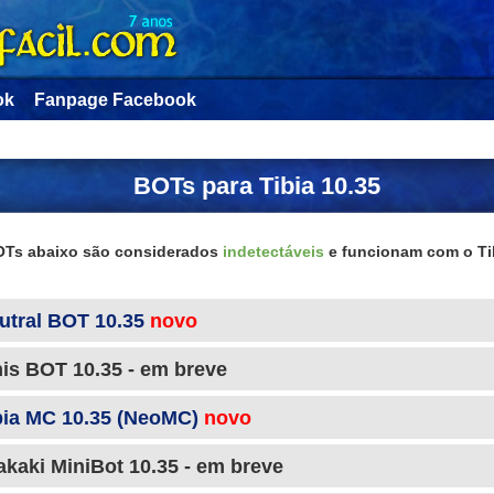
ok
Fanpage Facebook
BOTs para Tibia 10.35
Ts abaixo são considerados
indetectáveis
e funcionam com o Ti
utral BOT 10.35
novo
nis BOT 10.35 - em breve
bia MC 10.35 (NeoMC)
novo
akaki MiniBot 10.35 - em breve